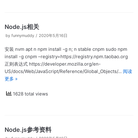
Node.js相关
by
funnymuddy
2020年5月16日
安装 nvm apt n npm install -g n; n stable cnpm sudo npm
install -g cnpm –registry=https://registry.npm.taobao.org
正则表达式 https://developer.mozilla.org/en-
US/docs/Web/JavaScript/Reference/Global_Objects/…
阅读
更多 »
1628 total views
Node.js参考资料