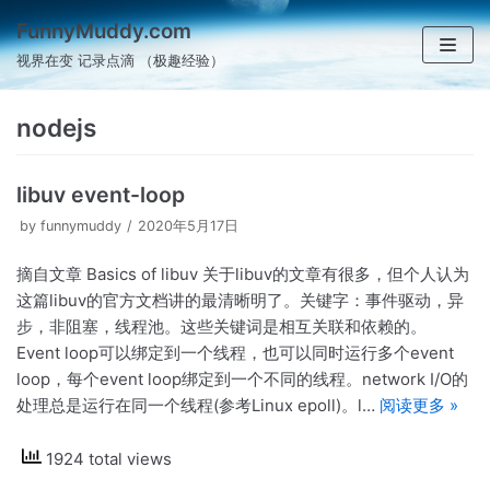
跳
FunnyMuddy.com
至
视界在变 记录点滴 （极趣经验）
正
文
nodejs
libuv event-loop
by
funnymuddy
2020年5月17日
摘自文章 Basics of libuv 关于libuv的文章有很多，但个人认为
这篇libuv的官方文档讲的最清晰明了。关键字：事件驱动，异
步，非阻塞，线程池。这些关键词是相互关联和依赖的。
Event loop可以绑定到一个线程，也可以同时运行多个event
loop，每个event loop绑定到一个不同的线程。network I/O的
处理总是运行在同一个线程(参考Linux epoll)。l…
阅读更多 »
1924 total views