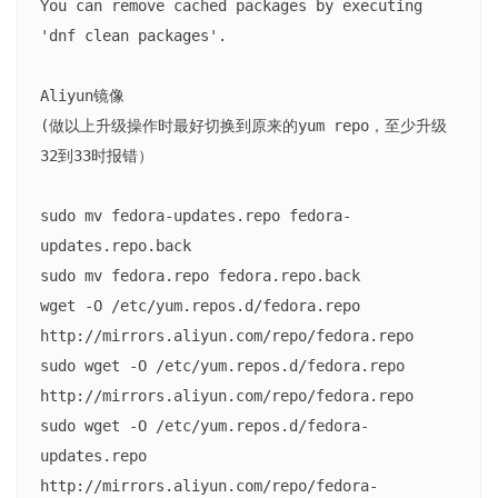
You can remove cached packages by executing 
'dnf clean packages'.

Aliyun镜像

(做以上升级操作时最好切换到原来的yum repo，至少升级
32到33时报错）

sudo mv fedora-updates.repo fedora-
updates.repo.back

sudo mv fedora.repo fedora.repo.back

wget -O /etc/yum.repos.d/fedora.repo 
http://mirrors.aliyun.com/repo/fedora.repo

sudo wget -O /etc/yum.repos.d/fedora.repo 
http://mirrors.aliyun.com/repo/fedora.repo

sudo wget -O /etc/yum.repos.d/fedora-
updates.repo 
http://mirrors.aliyun.com/repo/fedora-