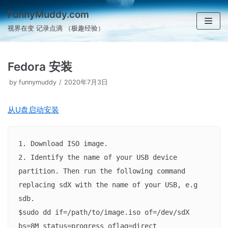
跳
FunnyMuddy.com
至
视界在变 记录点滴 （极趣经验）
正
文
Fedora 安装
by
funnymuddy
2020年7月3日
从U盘启动安装
1. Download ISO image. 

2. Identify the name of your USB device 
partition. Then run the following command 
replacing sdX with the name of your USB, e.g 
sdb.

$sudo dd if=/path/to/image.iso of=/dev/sdX 
bs=8M status=progress oflag=direct
