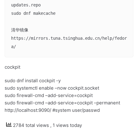
updates.repo

sudo dnf makecache

清华镜像

https://mirrors.tuna.tsinghua.edu.cn/help/fedor
cockpit
sudo dnf install cockpit -y
sudo systemctl enable –now cockpit.socket
sudo firewall-cmd –add-service=cockpit
sudo firewall-cmd –add-service=cockpit –permanent
http://localhost:9090/ #system user/passwd
2784 total views
, 1 views today