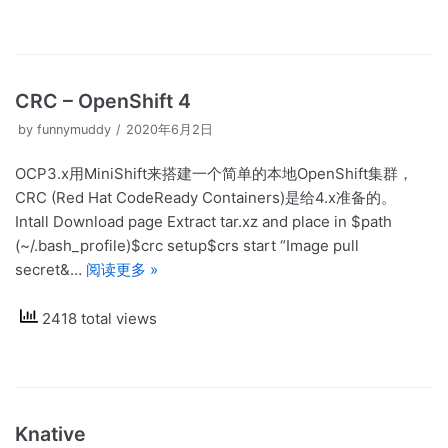
CRC – OpenShift 4
by
funnymuddy
2020年6月2日
OCP3.x用MiniShift来搭建一个简单的本地OpenShift集群，
CRC (Red Hat CodeReady Containers)是给4.x准备的。
Intall Download page Extract tar.xz and place in $path
(~/.bash_profile)$crc setup$crs start “Image pull
secret&…
阅读更多 »
2418 total views
Knative