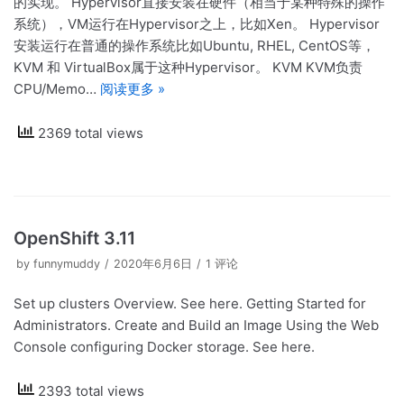
的实现。 Hypervisor直接安装在硬件（相当于某种特殊的操作
系统），VM运行在Hypervisor之上，比如Xen。 Hypervisor
安装运行在普通的操作系统比如Ubuntu, RHEL, CentOS等，
KVM 和 VirtualBox属于这种Hypervisor。 KVM KVM负责
CPU/Memo…
阅读更多 »
2369 total views
OpenShift 3.11
by
funnymuddy
2020年6月6日
1 评论
Set up clusters Overview. See here. Getting Started for
Administrators. Create and Build an Image Using the Web
Console configuring Docker storage. See here.
2393 total views