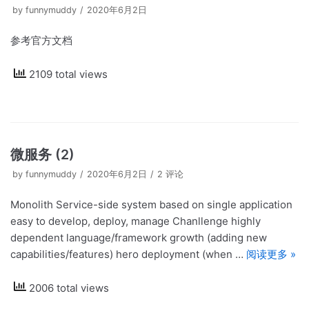
by
funnymuddy
2020年6月2日
参考官方文档
2109 total views
微服务 (2)
by
funnymuddy
2020年6月2日
2 评论
Monolith Service-side system based on single application
easy to develop, deploy, manage Chanllenge highly
dependent language/framework growth (adding new
capabilities/features) hero deployment (when …
阅读更多 »
2006 total views