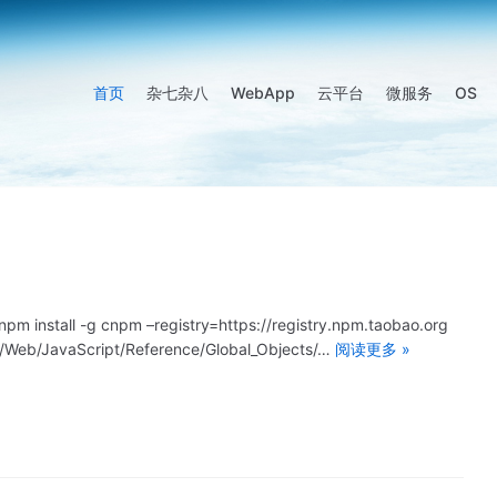
首页
杂七杂八
WebApp
云平台
微服务
OS
pm install -g cnpm –registry=https://registry.npm.taobao.org
/Web/JavaScript/Reference/Global_Objects/…
阅读更多 »