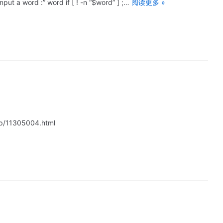
t a word :” word if [ ! -n “$word” ] ;…
阅读更多 »
/11305004.html