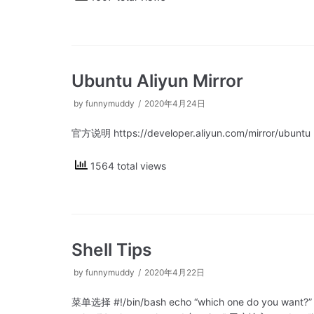
Ubuntu Aliyun Mirror
by
funnymuddy
2020年4月24日
官方说明 https://developer.aliyun.com/mirror/ubuntu
1564 total views
Shell Tips
by
funnymuddy
2020年4月22日
菜单选择 #!/bin/bash echo “which one do you want?” se