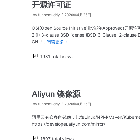
开源许可证
by
funnymuddy
2020年4月25日
OSI(Open Source Initiative)批准的(Approved
2.0) 3-clause BSD license (BSD-3-Clause) 2-clause 
GNU…
阅读更多 »
1981 total views
Aliyun 镜像源
by
funnymuddy
2020年4月25日
阿里云有众多的镜像，比如Linux/NPM/Maven/Kubern
https://developer.aliyun.com/mirror/
1607 total views